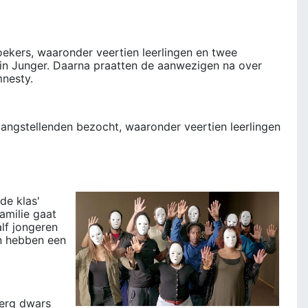
oekers, waaronder veertien leerlingen en twee
rin Junger. Daarna praatten de aanwezigen na over
nesty.
ngstellenden bezocht, waaronder veertien leerlingen
de klas'
amilie gaat
lf jongeren
en hebben een
 erg dwars