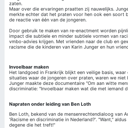
zaten.
Maar over die ervaringen praatten zij nauwelijks. Jung
merkte echter dat het praten voor hen ook een soort b
de reactie van één van de jongeren.
Door gebruik te maken van re-enactment
worden pijnl
impact die subtiele en minder subtiele vormen van rac
vmbo-advies krijgen. Met vrienden naar de club en ge
racisme die de kinderen van Karin Junger en hun vriend
Invoelbaar maken
Het landgoed in Frankrijk blijkt een veilige basis, waa
situaties waar de jongeren over praten, waren we niet
Junger maakte deze documentaire "Om aan witte mensen
discriminatie: "Invoelbaar maken wat die met iemand d
Napraten onder leiding van Ben Loth
Ben Loth, bekend van de mensenrechtendialoog van Am
'Racisme en discriminatie in Nederland?'. "Want," aldus
degene die het treft!"