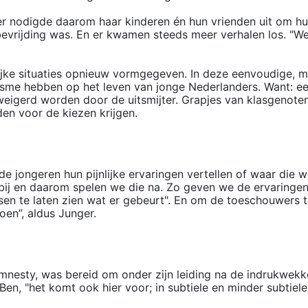
er nodigde daarom haar kinderen én hun vrienden uit om hun v
evrijding was. En er kwamen steeds meer verhalen los. "We 
ijke situaties opnieuw vormgegeven. In deze eenvoudige, m
isme hebben op het leven van jonge Nederlanders. Want: ee
weigerd worden door de uitsmijter. Grapjes van klasgenot
en voor de kiezen krijgen.
r de jongeren hun pijnlijke ervaringen vertellen of waar die
 bij en daarom spelen we die na. Zo geven we de ervaringe
 te laten zien wat er gebeurt". En om de toeschouwers te
oen”, aldus Junger.
nesty, was bereid om onder zijn leiding na de indrukwekk
 Ben, "het komt ook hier voor; in subtiele en minder subtie