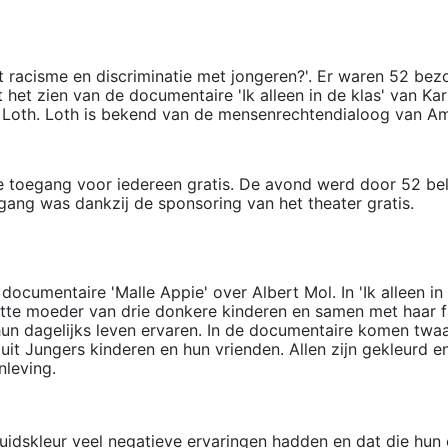
 racisme en discriminatie met jongeren?'. Er waren 52 bez
et zien van de documentaire 'Ik alleen in de klas' van Ka
 Loth. Loth is bekend van de mensenrechtendialoog van Am
toegang voor iedereen gratis. De avond werd door 52 bela
ng was dankzij de sponsoring van het theater gratis.
cumentaire 'Malle Appie' over Albert Mol. In 'Ik alleen in 
 witte moeder van drie donkere kinderen en samen met haar f
 hun dagelijks leven ervaren. In de documentaire komen twaa
uit Jungers kinderen en hun vrienden. Allen zijn gekleurd 
nleving.
uidskleur veel negatieve ervaringen hadden en dat die hun