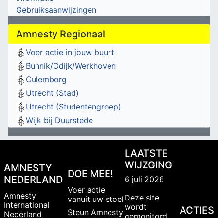
Gebruiksaanwijzingen
Amnesty Regionaal
Voer actie in jouw buurt
Bunnik/Odijk/Werkhoven
Culemborg
Utrecht (Stad)
Utrecht (Studentengroep)
Wijk bij Duurstede
LAATSTE
WIJZGING
AMNESTY
DOE MEE!
NEDERLAND
6 juli 2026
Voer actie
Amnesty
Deze site
vanuit uw stoel
International
wordt
ACTIES
Steun Amnesty
Nederland
gemonitord